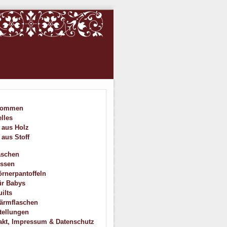
kommen
lles
 aus Holz
 aus Stoff
aschen
issen
rnerpantoffeln
ür Babys
ilts
ärmflaschen
tellungen
akt, Impressum & Datenschutz