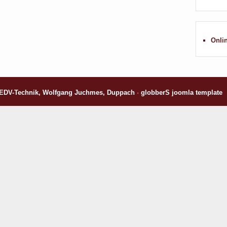
Onli
EDV-Technik
, Wolfgang Juchmes, Duppach
·
globberS
joomla template