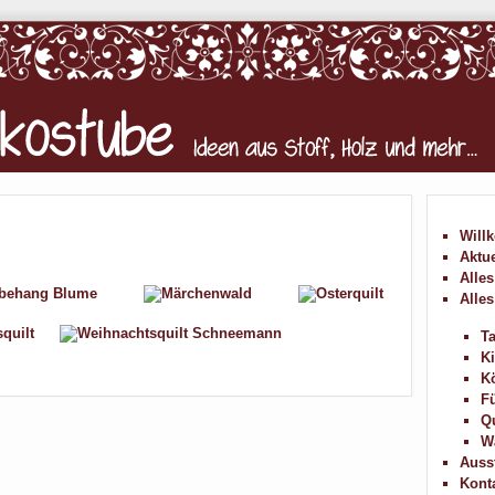
Will
Aktue
Alles
Alles
T
K
Kö
F
Qu
W
Auss
Kont